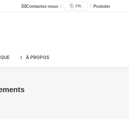
Contactez-nous
Postuler
|
FR
|
⌄
QUIPEMENTS
BIBLIOTHÈQUE
À PROPOS
ÈQUE
À PROPOS
pements