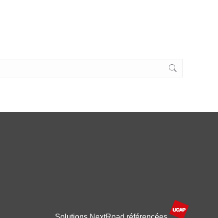
Solutions NextRoad référencées