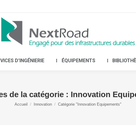
LE GROUPE
SERVICES D’INGÉNIERIE
É
VICES D’INGÉNIERIE
ÉQUIPEMENTS
BIBLIOTH
es de la catégorie :
Innovation Equi
Vous êtes ici :
Accueil
Innovation
Catégorie "Innovation Equipements"