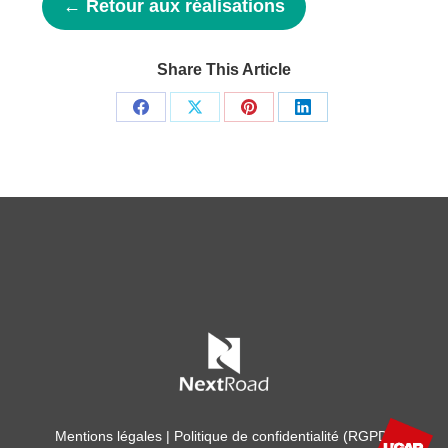
← Retour aux réalisations
Share This Article
Share
Share
Share
Share
on
on
on
on
Facebook
X
Pinterest
LinkedIn
Mentions légales
|
Politique de confidentialité (RGPD)