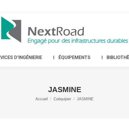
LE GROUPE
SERVICES D’INGÉNIERIE
É
VICES D’INGÉNIERIE
ÉQUIPEMENTS
BIBLIOTH
JASMINE
Vous êtes ici :
Accueil
Coéquipier
JASMINE