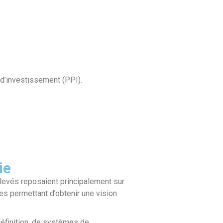
 d’investissement (PPI).
ie
levés reposaient principalement sur
s permettant d’obtenir une vision
définition, de systèmes de