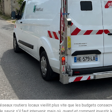
éseaux routiers locaux vieillit plus vite que les budgets consacré
 de savoir s’il faut intervenir, mais où, quand et comment investi