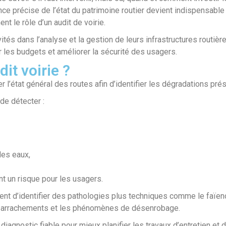
e précise de l’état du patrimoine routier devient indispensable p
nt le rôle d’un audit de voirie.
ités dans l’analyse et la gestion de leurs infrastructures routière
er les budgets et améliorer la sécurité des usagers.
it voirie ?
 l’état général des routes afin d’identifier les dégradations prés
e détecter :
es eaux,
t un risque pour les usagers.
t d’identifier des pathologies plus techniques comme le faïença
es arrachements et les phénomènes de désenrobage.
 diagnostic fiable pour mieux planifier les travaux d’entretien et