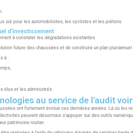
n.
us sûr pour les automobilistes, les cyclistes et les piétons.
uel d’investissement
uement à constater les dégradations existantes.
olution future des chaussées et de construire un plan pluriannuel
s à :
temps,
 élus et les administrés.
ologies au service de l’audit voir
ssées ont fortement évolué ces dernières années. Là où les re
lectivités peuvent désormais s’appuyer sur des outils numérique
eur patrimoine routier.
t être réalisées à l’aide de véhicules équipés de caméras haute 