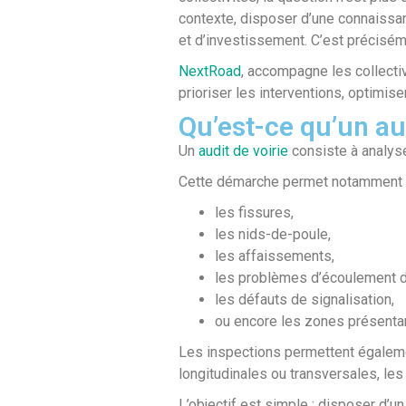
contexte, disposer d’une connaissanc
et d’investissement.
C’est préciséme
NextRoad
, accompagne les collectiv
prioriser les interventions, optimis
Qu’est-ce qu’un aud
Un
audit de voirie
consiste à analyser
Cette démarche permet notamment d
les fissures,
les nids-de-poule,
les affaissements,
les problèmes d’écoulement d
les défauts de signalisation,
ou encore les zones présentan
Les inspections permettent égalemen
longitudinales ou transversales, l
L’objectif est simple : disposer d’un