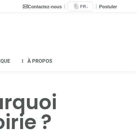
Contactez-nous
Postuler
|
FR
|
⌄
QUIPEMENTS
BIBLIOTHÈQUE
À PROPOS
ÈQUE
À PROPOS
urquoi
irie ?